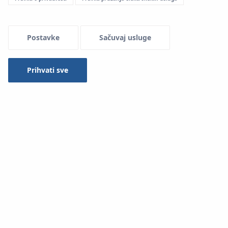
Postavke
Sačuvaj usluge
Prihvati sve