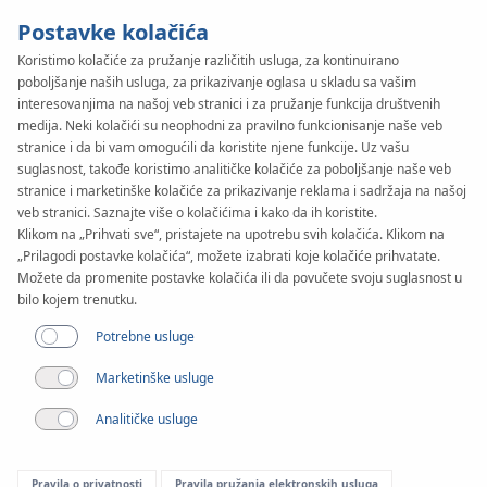
Postavke kolačića
Koristimo kolačiće za pružanje različitih usluga, za kontinuirano
poboljšanje naših usluga, za prikazivanje oglasa u skladu sa vašim
interesovanjima na našoj veb stranici i za pružanje funkcija društvenih
medija. Neki kolačići su neophodni za pravilno funkcionisanje naše veb
stranice i da bi vam omogućili da koristite njene funkcije. Uz vašu
suglasnost, takođe koristimo analitičke kolačiće za poboljšanje naše veb
stranice i marketinške kolačiće za prikazivanje reklama i sadržaja na našoj
veb stranici. Saznajte više o kolačićima i kako da ih koristite.
Klikom na „Prihvati sve“, pristajete na upotrebu svih kolačića. Klikom na
„Prilagodi postavke kolačića“, možete izabrati koje kolačiće prihvatate.
Možete da promenite postavke kolačića ili da povučete svoju suglasnost u
bilo kojem trenutku.
Potrebne usluge
Marketinške usluge
Analitičke usluge
Pravila o privatnosti
Pravila pružanja elektronskih usluga