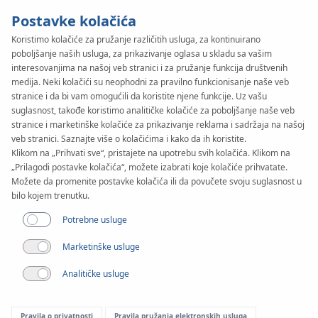
Postavke kolačića
Koristimo kolačiće za pružanje različitih usluga, za kontinuirano
poboljšanje naših usluga, za prikazivanje oglasa u skladu sa vašim
KAN-therm
SYSTEM
interesovanjima na našoj veb stranici i za pružanje funkcija društvenih
PP Green
medija. Neki kolačići su neophodni za pravilno funkcionisanje naše veb
stranice i da bi vam omogućili da koristite njene funkcije. Uz vašu
suglasnost, takođe koristimo analitičke kolačiće za poboljšanje naše veb
stranice i marketinške kolačiće za prikazivanje reklama i sadržaja na našoj
Cijevi
veb stranici. Saznajte više o kolačićima i kako da ih koristite.
Klikom na „Prihvati sve“, pristajete na upotrebu svih kolačića. Klikom na
„Prilagodi postavke kolačića“, možete izabrati koje kolačiće prihvatate.
Raspon prečnika
Možete da promenite postavke kolačića ili da povučete svoju suglasnost u
20-200 mm
bilo kojem trenutku.
Potrebne usluge
Primena
Marketinške usluge
Analitičke usluge
Pravila o privatnosti
Pravila pružanja elektronskih usluga