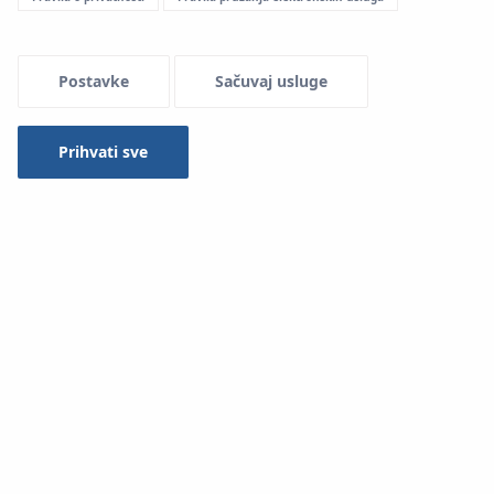
Menu Systemowe
Postavke
Sačuvaj usluge
Prihvati sve
Bogata ponuda polipropilenskih cijevi omogućuje
primjenu System
KAN-therm PP Green
cijevi u gotovo
svim vrstama instalacija, počevši od centralnog grijanja,