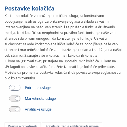
Postavke kolačića
Koristimo kolačiće za pružanje različitih usluga, za kontinuirano
poboljšanje naših usluga, za prikazivanje oglasa u skladu sa vašim
KAN-therm
SYSTEM
interesovanjima na našoj veb stranici i za pružanje funkcija društvenih
Football
medija. Neki kolačići su neophodni za pravilno funkcionisanje naše veb
stranice i da bi vam omogućili da koristite njene funkcije. Uz vašu
suglasnost, takođe koristimo analitičke kolačiće za poboljšanje naše veb
stranice i marketinške kolačiće za prikazivanje reklama i sadržaja na našoj
Realizacije
veb stranici. Saznajte više o kolačićima i kako da ih koristite.
Klikom na „Prihvati sve“, pristajete na upotrebu svih kolačića. Klikom na
„Prilagodi postavke kolačića“, možete izabrati koje kolačiće prihvatate.
Primena
Možete da promenite postavke kolačića ili da povučete svoju suglasnost u
bilo kojem trenutku.
Potrebne usluge
Marketinške usluge
Analitičke usluge
Pravila o privatnosti
Pravila pružanja elektronskih usluga