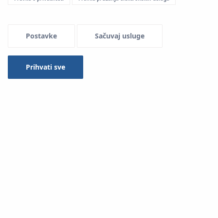
Postavke
Sačuvaj usluge
Prihvati sve