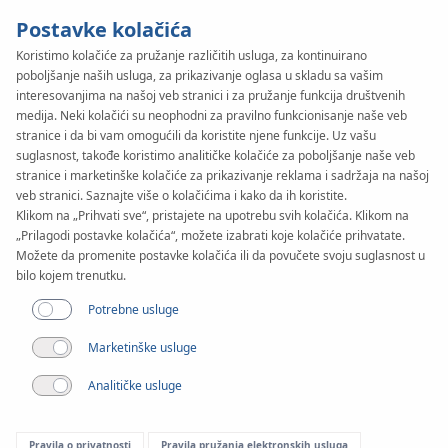
Postavke kolačića
Koristimo kolačiće za pružanje različitih usluga, za kontinuirano
poboljšanje naših usluga, za prikazivanje oglasa u skladu sa vašim
SYSTEM
KAN-therm
interesovanjima na našoj veb stranici i za pružanje funkcija društvenih
WALL
medija. Neki kolačići su neophodni za pravilno funkcionisanje naše veb
stranice i da bi vam omogućili da koristite njene funkcije. Uz vašu
suglasnost, takođe koristimo analitičke kolačiće za poboljšanje naše veb
stranice i marketinške kolačiće za prikazivanje reklama i sadržaja na našoj
veb stranici. Saznajte više o kolačićima i kako da ih koristite.
Klikom na „Prihvati sve“, pristajete na upotrebu svih kolačića. Klikom na
„Prilagodi postavke kolačića“, možete izabrati koje kolačiće prihvatate.
Možete da promenite postavke kolačića ili da povučete svoju suglasnost u
bilo kojem trenutku.
Potrebne usluge
Marketinške usluge
Analitičke usluge
Pravila o privatnosti
Pravila pružanja elektronskih usluga