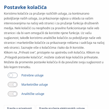
Postavke kolačića
Koristimo kolačiće za pružanje različitih usluga, za kontinuirano
poboljšanje naših usluga, za prikazivanje oglasa u skladu sa vašim
KAN-therm
SYSTEM
interesovanjima na našoj veb stranici i za pružanje funkcija društvenih
Tacker
medija. Neki kolačići su neophodni za pravilno funkcionisanje naše veb
stranice i da bi vam omogućili da koristite njene funkcije. Uz vašu
suglasnost, takođe koristimo analitičke kolačiće za poboljšanje naše veb
stranice i marketinške kolačiće za prikazivanje reklama i sadržaja na našoj
Dokumenti
veb stranici. Saznajte više o kolačićima i kako da ih koristite.
Klikom na „Prihvati sve“, pristajete na upotrebu svih kolačića. Klikom na
„Prilagodi postavke kolačića“, možete izabrati koje kolačiće prihvatate.
Primena
Možete da promenite postavke kolačića ili da povučete svoju suglasnost u
bilo kojem trenutku.
Potrebne usluge
Marketinške usluge
Analitičke usluge
Pravila o privatnosti
Pravila pružanja elektronskih usluga