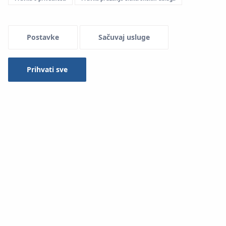
Menu Systemowe
Postavke
Sačuvaj usluge
Prihvati sve
Upotreba u instalacijama:
Pitka voda