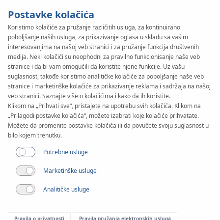
Postavke kolačića
Koristimo kolačiće za pružanje različitih usluga, za kontinuirano
poboljšanje naših usluga, za prikazivanje oglasa u skladu sa vašim
KAN-therm
SYSTEM
interesovanjima na našoj veb stranici i za pružanje funkcija društvenih
Copper
medija. Neki kolačići su neophodni za pravilno funkcionisanje naše veb
stranice i da bi vam omogućili da koristite njene funkcije. Uz vašu
suglasnost, takođe koristimo analitičke kolačiće za poboljšanje naše veb
stranice i marketinške kolačiće za prikazivanje reklama i sadržaja na našoj
Primjena
veb stranici. Saznajte više o kolačićima i kako da ih koristite.
Klikom na „Prihvati sve“, pristajete na upotrebu svih kolačića. Klikom na
„Prilagodi postavke kolačića“, možete izabrati koje kolačiće prihvatate.
Raspon prečnika
Možete da promenite postavke kolačića ili da povučete svoju suglasnost u
12-108 mm
bilo kojem trenutku.
Potrebne usluge
Primena
Marketinške usluge
Analitičke usluge
Pravila o privatnosti
Pravila pružanja elektronskih usluga