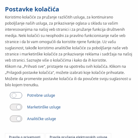
Postavke kolačića
Koristimo kolačiće za pružanje različitih usluga, za kontinuirano
poboljšanje naših usluga, za prikazivanje oglasa u skladu sa vašim
KAN-therm
SYSTEM
interesovanjima na našoj veb stranici i za pružanje funkcija društvenih
ultraLINE
medija. Neki kolačići su neophodni za pravilno funkcionisanje naše veb
stranice i da bi vam omogućili da koristite njene funkcije. Uz vašu
suglasnost, takođe koristimo analitičke kolačiće za poboljšanje naše veb
stranice i marketinške kolačiće za prikazivanje reklama i sadržaja na našoj
Spojnice
veb stranici. Saznajte više o kolačićima i kako da ih koristite.
Klikom na „Prihvati sve“, pristajete na upotrebu svih kolačića. Klikom na
„Prilagodi postavke kolačića“, možete izabrati koje kolačiće prihvatate.
Raspon prečnika
Možete da promenite postavke kolačića ili da povučete svoju suglasnost u
14-32 mm
bilo kojem trenutku.
Potrebne usluge
Primena
Marketinške usluge
Analitičke usluge
Pravila o privatnosti
Pravila pružanja elektronskih usluga