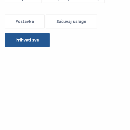
Menu Systemowe
Postavke
Sačuvaj usluge
Prihvati sve
KAN‑therm ultraLINE spojnice
su svestrane i stoga mogu
spajati različite vrste cijevi, to jest PEXC, PERT
²
i
PERTAL
²
. Ova jedinstvena značajka osigurava da se