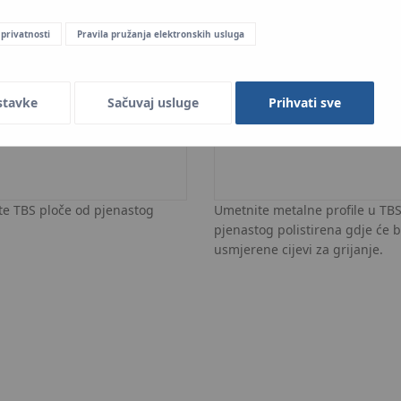
 privatnosti
Pravila pružanja elektronskih usluga
stavke
Sačuvaj usluge
Prihvati sve
ite TBS ploče od pjenastog
Umetnite metalne profile u TBS
pjenastog polistirena gdje će bi
usmjerene cijevi za grijanje.