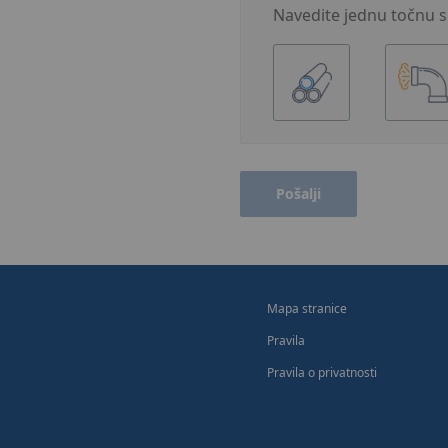
Navedite jednu točnu sl
Pošalji
Mapa stranice
Pravila
Pravila o privatnosti