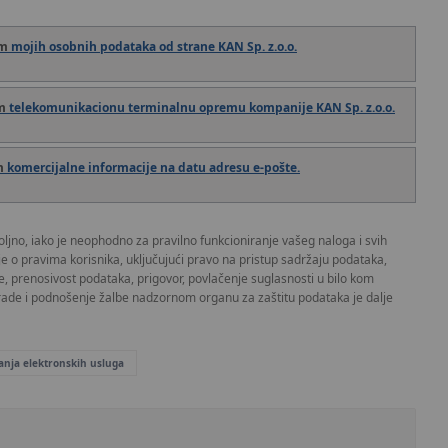
om
mojih osobnih podataka od strane KAN Sp. z.o.o.
m
telekomunikacionu terminalnu opremu kompanije KAN Sp. z.o.o.
m
komercijalne informacije na datu adresu e-pošte.
jno, iako je neophodno za pravilno funkcioniranje vašeg naloga i svih
je o pravima korisnika, uključujući pravo na pristup sadržaju podataka,
e, prenosivost podataka, prigovor, povlačenje suglasnosti u bilo kom
brade i podnošenje žalbe nadzornom organu za zaštitu podataka je dalje
anja elektronskih usluga