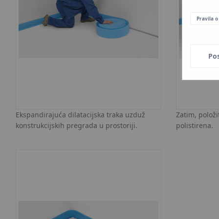
Pravila o
Po
Ekspandirajuća dilatacijska traka uzduž
Zatim, polož
konstrukcijskih pregrada u prostoriji.
polistirena.