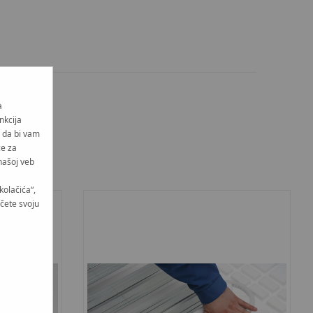
a
nkcija
i da bi vam
će za
našoj veb
kolačića“,
učete svoju