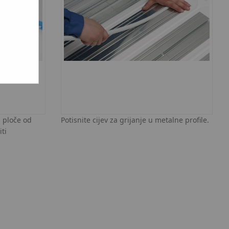
 ploče od
Potisnite cijev za grijanje u metalne profile.
ti