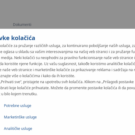
Dokumenti
vke kolačića
kolačiće za pružanje različitih usluga, za kontinuirano poboljšanje naših usluga, z
je oglasa u skladu sa vašim interesovanjima na našoj veb stranici i za pružanje fu
 medija. Neki kolačići su neophodni za pravilno funkcionisanje naše veb stranice 
KAN-therm TBS sustava.
da koristite njene funkcije. Uz vašu suglasnost, takođe koristimo analitičke kolači
e naše veb stranice i marketinške kolačiće za prikazivanje reklama i sadržaja na 
aznajte više o kolačićima i kako da ih koristite.
„Prihvati sve“, pristajete na upotrebu svih kolačića. Klikom na „Prilagodi postavke 
brati koje kolačiće prihvatate. Možete da promenite postavke kolačića ili da pov
 u bilo kojem trenutku.
Potrebne usluge
Marketinške usluge
Analitičke usluge