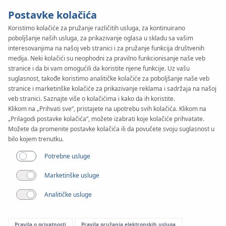
Postavke kolačića
Koristimo kolačiće za pružanje različitih usluga, za kontinuirano
poboljšanje naših usluga, za prikazivanje oglasa u skladu sa vašim
KAN-therm
SYSTEM
interesovanjima na našoj veb stranici i za pružanje funkcija društvenih
Copper Gas
medija. Neki kolačići su neophodni za pravilno funkcionisanje naše veb
stranice i da bi vam omogućili da koristite njene funkcije. Uz vašu
suglasnost, takođe koristimo analitičke kolačiće za poboljšanje naše veb
stranice i marketinške kolačiće za prikazivanje reklama i sadržaja na našoj
Alati
veb stranici. Saznajte više o kolačićima i kako da ih koristite.
Klikom na „Prihvati sve“, pristajete na upotrebu svih kolačića. Klikom na
„Prilagodi postavke kolačića“, možete izabrati koje kolačiće prihvatate.
Raspon prečnika
Možete da promenite postavke kolačića ili da povučete svoju suglasnost u
15-54 mm
bilo kojem trenutku.
Potrebne usluge
Primena
Marketinške usluge
Analitičke usluge
Pravila o privatnosti
Pravila pružanja elektronskih usluga