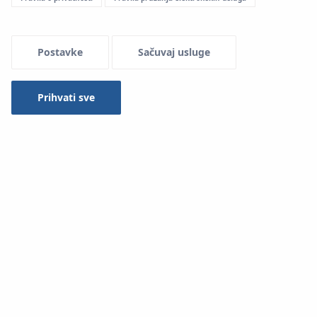
Menu Systemowe
Postavke
Sačuvaj usluge
Prihvati sve
SYSTEM
KAN-therm Copper Gas
ne znači samo cijevi i
fitinge, već i širok raspon profesionalnih, naprednih alata
za sigurno i pouzdano spajanje elemenata.
Naša ponuda uključuje električne ili akumulatorske alate
renomiranih tvrtki, čiji izbor ovisi o promjeru cijevi koje se
montiraju.
Alati NOVOPRESS:
1.
ACO 103 alat za stezanje
A.
M15–28mm čeljusti