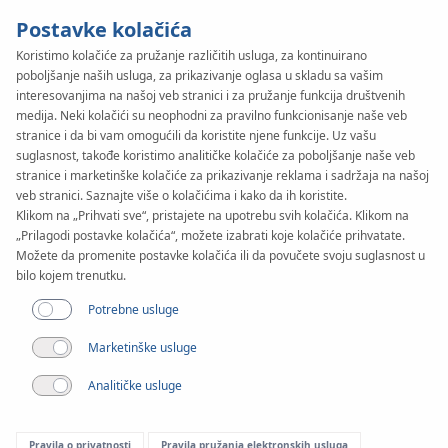
Postavke kolačića
Koristimo kolačiće za pružanje različitih usluga, za kontinuirano
poboljšanje naših usluga, za prikazivanje oglasa u skladu sa vašim
KAN-therm
SYSTEM
interesovanjima na našoj veb stranici i za pružanje funkcija društvenih
PP Green
medija. Neki kolačići su neophodni za pravilno funkcionisanje naše veb
stranice i da bi vam omogućili da koristite njene funkcije. Uz vašu
suglasnost, takođe koristimo analitičke kolačiće za poboljšanje naše veb
stranice i marketinške kolačiće za prikazivanje reklama i sadržaja na našoj
Realizacije
veb stranici. Saznajte više o kolačićima i kako da ih koristite.
Klikom na „Prihvati sve“, pristajete na upotrebu svih kolačića. Klikom na
„Prilagodi postavke kolačića“, možete izabrati koje kolačiće prihvatate.
Raspon prečnika
Možete da promenite postavke kolačića ili da povučete svoju suglasnost u
20-200 mm
bilo kojem trenutku.
Potrebne usluge
Primena
Marketinške usluge
Analitičke usluge
Pravila o privatnosti
Pravila pružanja elektronskih usluga