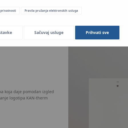
 privatnosti
Pravila pružanja elektronskih usluga
stavke
Sačuvaj usluge
Prihvati sve
jka koja daje pomodan izgled
vanje logotipa KAN-therm