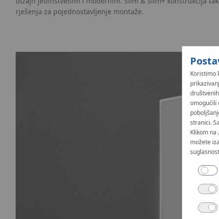
dizajn jedinstvenim i modernim. Slim & Slim+ konstrukcija ta
rješenja za pojednostavljenje montaže.
Posta
Koristimo 
prikazivan
društvenih
omogućili 
poboljšanj
stranici. S
Klikom na 
možete iza
suglasnost