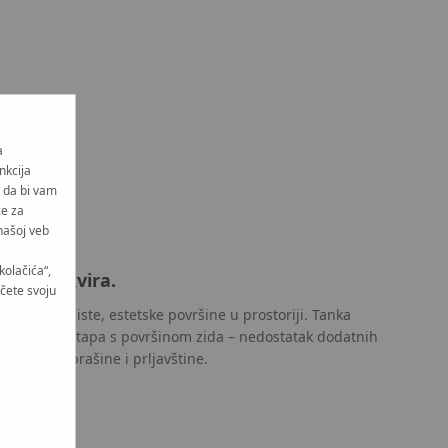
a
nkcija
i da bi vam
će za
našoj veb
kolačića“,
a bez okvira.
učete svoju
ira jamči čiste, estetske površine u prostoriji. Tanka
e savršeno stapa s površinom zida – nedostatak dodatnih
taloženje prašine i prljavštine.