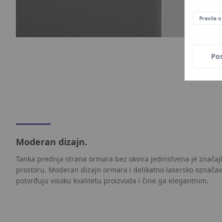
Pravila o
Po
Moderan dizajn.
Tanka prednja strana ormara bez okvira jedinstvena je znača
prostoru. Moderan dizajn ormara i delikatno lasersko označa
potvrđuju visoku kvalitetu proizvoda i čine ga elegantnim.