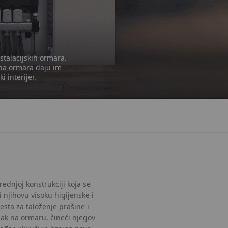
stalacijskih ormara.
ana ormara daju im
 interijer.
ednjoj konstrukciji koja se
i njihovu visoku higijenske i
esta za taloženje prašine i
asak na ormaru, čineći njegov