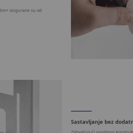
lim+ osigurane su od
Sastavljanje bez dodatn
Zahvaljujući posebnoj konstruk