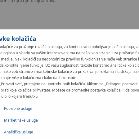
kođer uključuje brojna nova
vke kolačića
kolačiće za pružanje različitih usluga, za kontinuirano poboljšanje naših usluga, z
je oglasa u skladu sa vašim interesovanjima na našoj veb stranici i za pružanje fu
 medija. Neki kolačići su neophodni za pravilno funkcionisanje naše veb stranice 
da koristite njene funkcije. Uz vašu suglasnost, takođe koristimo analitičke kolači
e naše veb stranice i marketinške kolačiće za prikazivanje reklama i sadržaja na 
aznajte više o kolačićima i kako da ih koristite.
„Prihvati sve“, pristajete na upotrebu svih kolačića. Klikom na „Prilagodi postavke 
Jedinstvena konstrukcij
brati koje kolačiće prihvatate. Možete da promenite postavke kolačića ili da pov
 u bilo kojem trenutku.
Jedinstvena konstrukcija bez okv
prednja konstrukcija ormara s
Potrebne usluge
okvira znači da nema mjesta za 
Marketinške usluge
Analitičke usluge