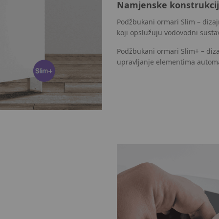
Namjenske konstrukcij
Podžbukani ormari Slim – dizajn
koji opslužuju vodovodni susta
Podžbukani ormari Slim+ – diza
upravljanje elementima automa