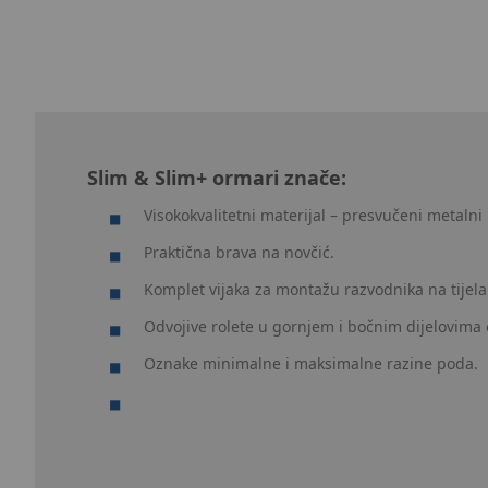
Slim & Slim+ ormari znače:
Visokokvalitetni materijal – presvučeni metalni
Praktična brava na novčić.
Komplet vijaka za montažu razvodnika na tijel
Odvojive rolete u gornjem i bočnim dijelovima
Oznake minimalne i maksimalne razine poda.