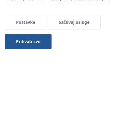
Menu Systemowe
Postavke
Sačuvaj usluge
Prihvati sve
Upotreba u instalacijama:
Podno grijanje i hlađenje
System KAN-therm Profil
koristi se za ugradnju sustava
podnog grijanja i hlađenja izvedenih vlažnom metodom.
Omogućuje korištenje ploča od pjenastog polistirena
različitih debljina koje su tvornički opremljene sustavom