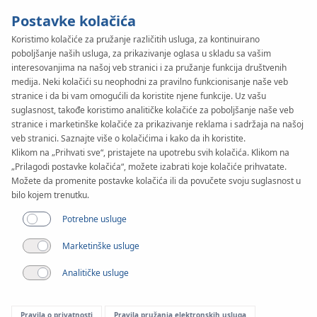
Postavke kolačića
Koristimo kolačiće za pružanje različitih usluga, za kontinuirano
poboljšanje naših usluga, za prikazivanje oglasa u skladu sa vašim
KAN-therm
SYSTEM
interesovanjima na našoj veb stranici i za pružanje funkcija društvenih
Profil
medija. Neki kolačići su neophodni za pravilno funkcionisanje naše veb
Primjena
stranice i da bi vam omogućili da koristite njene funkcije. Uz vašu
suglasnost, takođe koristimo analitičke kolačiće za poboljšanje naše veb
stranice i marketinške kolačiće za prikazivanje reklama i sadržaja na našoj
veb stranici. Saznajte više o kolačićima i kako da ih koristite.
Klikom na „Prihvati sve“, pristajete na upotrebu svih kolačića. Klikom na
„Prilagodi postavke kolačića“, možete izabrati koje kolačiće prihvatate.
Možete da promenite postavke kolačića ili da povučete svoju suglasnost u
bilo kojem trenutku.
Potrebne usluge
Marketinške usluge
Analitičke usluge
Pravila o privatnosti
Pravila pružanja elektronskih usluga