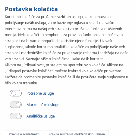
Postavke kolačića
Koristimo kolačiće za pružanje različitih usluga, za kontinuirano
poboljšanje naših usluga, za prikazivanje oglasa u skladu sa vašim
interesovanjima na našoj veb stranici i za pružanje funkcija društvenih
medija. Neki kolačići su neophodni za pravilno funkcionisanje naše veb
stranice i da bi vam omogućili da koristite njene funkcije. Uz vašu
suglasnost, takođe koristimo analitičke kolačiće za poboljšanje naše veb
Članak
stranice i marketinške kolačiće za prikazivanje reklama i sadržaja na našoj
Pumpne grupe podnog
veb stranici. Saznajte više o kolačićima i kako da ih koristite.
Klikom na „Prihvati sve“, pristajete na upotrebu svih kolačića. Klikom na
grijanja – za što služe i
„Prilagodi postavke kolačića“, možete izabrati koje kolačiće prihvatate.
Možete da promenite postavke kolačića ili da povučete svoju suglasnost u
bilo kojem trenutku.
kako funkcioniraju?
Potrebne usluge
Marketinške usluge
Analitičke usluge
Pravila o privatnosti
Pravila pružanja elektronskih usluga