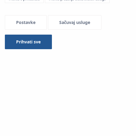
Postavke
Sačuvaj usluge
Prihvati sve